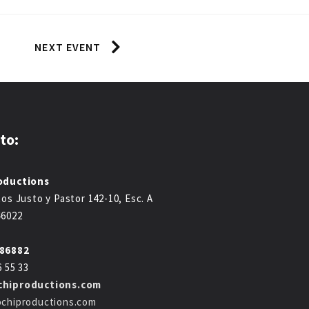
NEXT EVENT
to:
oductions
tos Justo y Pastor 142-10, Esc. A
46022
286882
6 55 33
chiproductions.com
ochiproductions.com