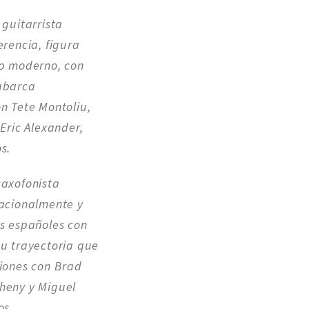
 guitarrista
erencia, figura
op moderno, con
abarca
n Tete Montoliu,
Eric Alexander,
s.
saxofonista
nacionalmente y
s españoles con
u trayectoria que
iones con Brad
heny y Miguel
os.