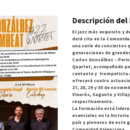
Descripción
del
El jazz más exquisito y 
dará cita en la Comunid
una serie de conciertos 
generaciones de grandes
Carlos Gonzálbez – Peri
Quartet, acompañado por
cantante y trompetista 
ofrecerá cuatro actuacio
27, 28, 29 y 30 de noviem
Vinaròs, Sagunto y Villa
respectivamente.
La formación está lider
esenciales en la historia
país y pioneros de este 
Comunidad Valenciana.