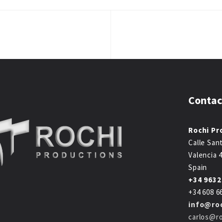
Contac
Rochi Pr
Calle San
Valencia 
Spain
+34 963
+34 608 6
info@ro
carlos@r