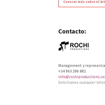
Conocer más sobre el Art
Contacto:
Management y representac
+34 ‭963 286 882‬
info@rochiproductions.c
Solicítanos cualquier info