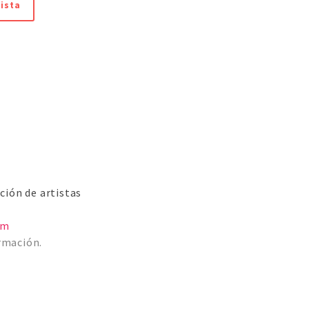
ista
ión de artistas
om
rmación.