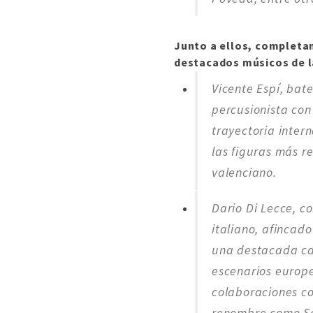
Junto a ellos, completan
destacados músicos de l
Vicente Espí, bate
percusionista con
trayectoria inter
las figuras más r
valenciano.
Dario Di Lecce, c
italiano, afincado
una destacada ca
escenarios europ
colaboraciones co
renombre como Sc