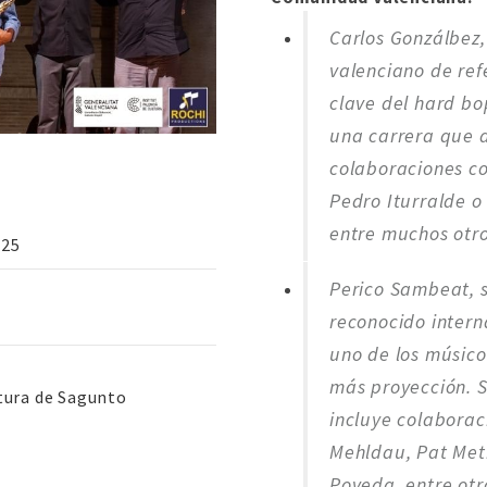
Carlos Gonzálbez,
valenciano de ref
clave del hard b
una carrera que 
colaboraciones co
Pedro Iturralde o 
entre muchos otro
025
Perico Sambeat, 
reconocido inter
uno de los músico
más proyección. S
tura de Sagunto
incluye colaborac
Mehldau, Pat Met
Poveda, entre otr