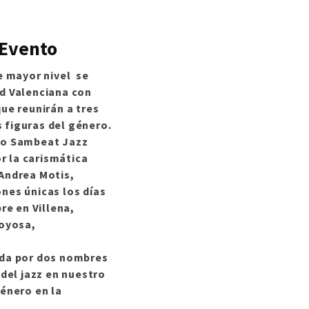
 Evento
de mayor nivel se
ad Valenciana con
que reunirán a tres
 figuras del género.
co Sambeat Jazz
 la carismática
Andrea Motis,
nes únicas los días
bre en Villena,
joyosa,
ada por dos nombres
 del jazz en nuestro
género en la