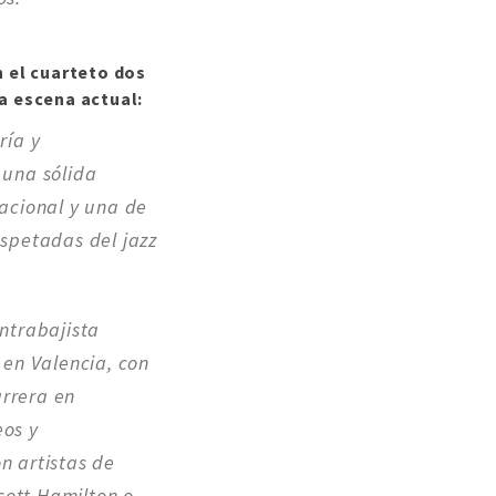
 el cuarteto dos
a escena actual:
ría y
 una sólida
nacional y una de
espetadas del jazz
ontrabajista
 en Valencia, con
rrera en
eos y
n artistas de
ott Hamilton o